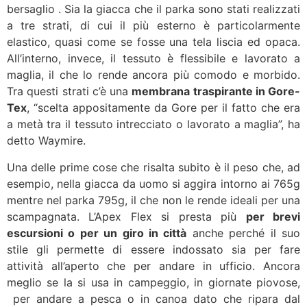
bersaglio . Sia la giacca che il parka sono stati realizzati
a tre strati, di cui il più esterno è particolarmente
elastico, quasi come se fosse una tela liscia ed opaca.
All’interno, invece, il tessuto è flessibile e lavorato a
maglia, il che lo rende ancora più comodo e morbido.
Tra questi strati c’è una
membrana traspirante in Gore-
Tex
, “scelta appositamente da Gore per il fatto che era
a metà tra il tessuto intrecciato o lavorato a maglia”, ha
detto Waymire.
Una delle prime cose che risalta subito è il peso che, ad
esempio, nella giacca da uomo si aggira intorno ai 765g
mentre nel parka 795g, il che non le rende ideali per una
scampagnata. L’Apex Flex si presta più
per brevi
escursioni o per un giro in città
anche perché il suo
stile gli permette di essere indossato sia per fare
attività all’aperto che per andare in ufficio. Ancora
meglio se la si usa in campeggio, in giornate piovose,
per andare a pesca o in canoa dato che ripara dal