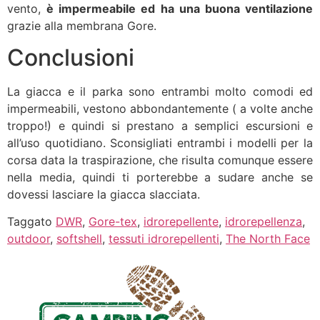
vento,
è impermeabile ed ha una buona ventilazione
grazie alla membrana Gore.
Conclusioni
La giacca e il parka sono entrambi molto comodi ed
impermeabili, vestono abbondantemente ( a volte anche
troppo!) e quindi si prestano a semplici escursioni e
all’uso quotidiano. Sconsigliati entrambi i modelli per la
corsa data la traspirazione, che risulta comunque essere
nella media, quindi ti porterebbe a sudare anche se
dovessi lasciare la giacca slacciata.
Taggato
DWR
,
Gore-tex
,
idrorepellente
,
idrorepellenza
,
outdoor
,
softshell
,
tessuti idrorepellenti
,
The North Face