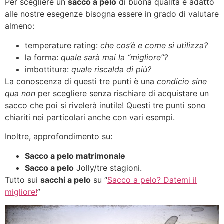
Per scegliere un
sacco a pelo
di buona qualità e adatto
alle nostre esegenze bisogna essere in grado di valutare
almeno:
temperature rating:
che cos’è e come si utilizza?
la forma:
quale sarà mai la “migliore”?
imbottitura:
quale riscalda di più?
La conoscenza di questi tre punti è una
condicio sine
qua non
per scegliere senza rischiare di acquistare un
sacco che poi si rivelerà inutile! Questi tre punti sono
chiariti nei particolari anche con vari esempi.
Inoltre, approfondimento su:
Sacco a pelo matrimonale
Sacco a pelo
Jolly/tre stagioni.
Tutto sui
sacchi a pelo
su “
Sacco a pelo? Datemi il
migliore!
”