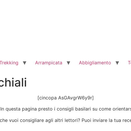
Trekking
Arrampicata
Abbigliamento
T
hiali
[cincopa AsGAvgrW6y9r]
In questa pagina presto i consigli basilari su come orientars
he vuoi consigliare agli altri lettori? Puoi inviare la tua r