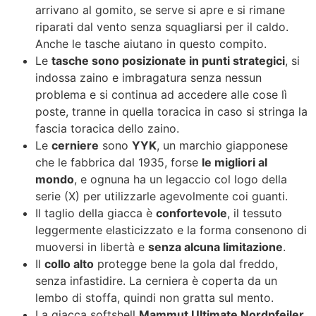
arrivano al gomito, se serve si apre e si rimane
riparati dal vento senza squagliarsi per il caldo.
Anche le tasche aiutano in questo compito.
Le
tasche sono posizionate in punti strategici
, si
indossa zaino e imbragatura senza nessun
problema e si continua ad accedere alle cose lì
poste, tranne in quella toracica in caso si stringa la
fascia toracica dello zaino.
Le
cerniere
sono
YYK
, un marchio giapponese
che le fabbrica dal 1935, forse
le migliori al
mondo
, e ognuna ha un legaccio col logo della
serie (X) per utilizzarle agevolmente coi guanti.
Il taglio della giacca è
confortevole
, il tessuto
leggermente elasticizzato e la forma consenono di
muoversi in libertà e
senza alcuna limitazione
.
Il
collo alto
protegge bene la gola dal freddo,
senza infastidire. La cerniera è coperta da un
lembo di stoffa, quindi non gratta sul mento.
La giacca softshell
Mammut Ultimate Nordpfeiler