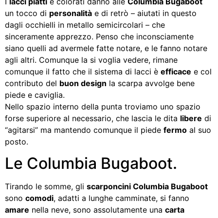
I
lacci piatti
e colorati danno alle
Columbia Bugaboot
un tocco di
personalità
e di retrò – aiutati in questo
dagli occhielli in metallo semicircolari – che
sinceramente apprezzo. Penso che inconsciamente
siano quelli ad avermele fatte notare, e le fanno notare
agli altri. Comunque la si voglia vedere, rimane
comunque il fatto che il sistema di lacci è
efficace
e col
contributo del
buon design
la scarpa avvolge bene
piede e caviglia.
Nello spazio interno della punta troviamo uno spazio
forse superiore al necessario, che lascia le dita
libere
di
“agitarsi” ma mantendo comunque il piede
fermo
al suo
posto.
Le Columbia Bugaboot.
Tirando le somme, gli
scarponcini Columbia Bugaboot
sono
comodi
, adatti a lunghe camminate, si fanno
amare
nella neve, sono assolutamente una
carta