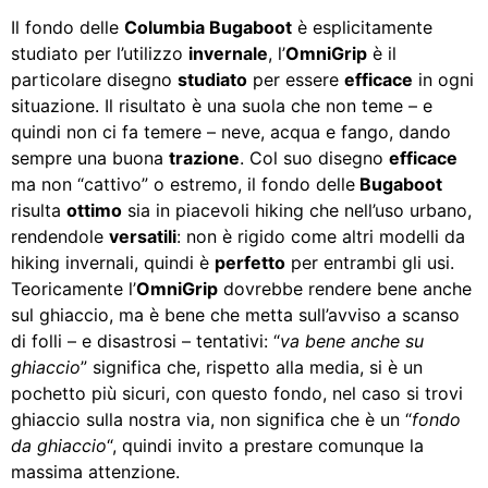
Il fondo delle
Columbia Bugaboot
è esplicitamente
studiato per l’utilizzo
invernale
, l’
OmniGrip
è il
particolare disegno
studiato
per essere
efficace
in ogni
situazione. Il risultato è una suola che non teme – e
quindi non ci fa temere – neve, acqua e fango, dando
sempre una buona
trazione
. Col suo disegno
efficace
ma non “cattivo” o estremo, il fondo delle
Bugaboot
risulta
ottimo
sia in piacevoli hiking che nell’uso urbano,
rendendole
versatili
: non è rigido come altri modelli da
hiking invernali, quindi è
perfetto
per entrambi gli usi.
Teoricamente l’
OmniGrip
dovrebbe rendere bene anche
sul ghiaccio, ma è bene che metta sull’avviso a scanso
di folli – e disastrosi – tentativi: “
va bene anche su
ghiaccio
” significa che, rispetto alla media, si è un
pochetto più sicuri, con questo fondo, nel caso si trovi
ghiaccio sulla nostra via, non significa che è un “
fondo
da ghiaccio
“, quindi invito a prestare comunque la
massima attenzione.