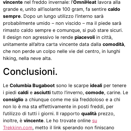
vincente
nel freddo invernale: l’
OmniHeat
lavora alla
grande e, unito all’isolante 100 gram, fa sentire
caldo
sempre
. Dopo un lungo utilizzo l’interno sarà
probabilmente umido – non viscido – ma il piede sarà
rimasto caldo sempre e comunque, si può stare sicuri.
Il design non agressivo le rende
piacevoli
in città,
unitamente all’altra carta vincente data dalla
comodità
,
che non perde un colpo nelle vie del centro, in lunghi
hiking, nella neve alta.
Conclusioni.
Le
Columbia Bugaboot
sono le scarpe
ideali
per tenere
i piedi
caldi
e
asciutti
tutto l’inverno,
comode
, carine. Le
consiglio
a chiunque come me sia freddoloso e a chi
non lo è ma sta effettivamente in posti freddi, per
l’utilizzo di tutti i giorni. Il rapporto
qualità
prezzo,
inoltre, è
vincente
. Le ho trovate online
su
Trekkinn.com
, metto il link sperando non finiscano