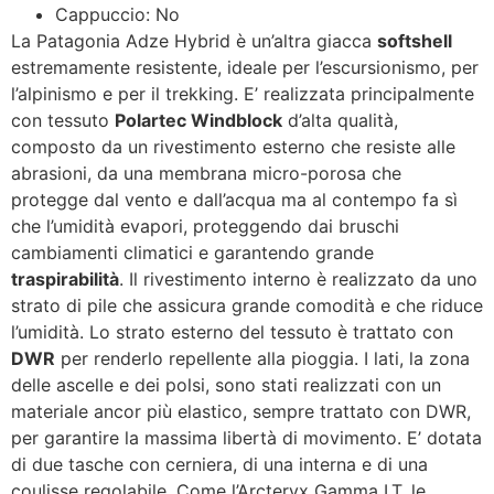
Cappuccio: No
La Patagonia Adze Hybrid è un’altra giacca
softshell
estremamente resistente, ideale per l’escursionismo, per
l’alpinismo e per il trekking. E’ realizzata principalmente
con tessuto
Polartec Windblock
d’alta qualità,
composto da un rivestimento esterno che resiste alle
abrasioni, da una membrana micro-porosa che
protegge dal vento e dall’acqua ma al contempo fa sì
che l’umidità evapori, proteggendo dai bruschi
cambiamenti climatici e garantendo grande
traspirabilità
. Il rivestimento interno è realizzato da uno
strato di pile che assicura grande comodità e che riduce
l’umidità. Lo strato esterno del tessuto è trattato con
DWR
per renderlo repellente alla pioggia. I lati, la zona
delle ascelle e dei polsi, sono stati realizzati con un
materiale ancor più elastico, sempre trattato con DWR,
per garantire la massima libertà di movimento. E’ dotata
di due tasche con cerniera, di una interna e di una
coulisse regolabile. Come l’Arcteryx Gamma LT, le