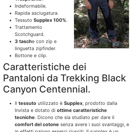
Indeformabile.
Rapida asciugatura.
Tessuto
Supplex 100%
.
Trattamento
Scotchguard.
3 tasch
e con zip e
linguetta zipfinder.
Bottone e clip.
Caratteristiche dei
Pantaloni da Trekking Black
Canyon Centennial.
Il
tessuto
utilizzato è
Supplex
, prodotto dalla
Invista e dotato di
ottime caratteristiche
tecniche
. Dicono che sia studiato per dare il
comfort del cotone
senza avere i suoi svantaggi, e
in effetti paiono esserci riusciti. Il supplex è un