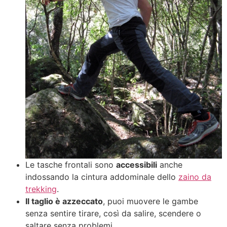
Le tasche frontali sono
accessibili
anche
indossando la cintura addominale dello
zaino da
trekking
.
Il taglio è azzeccato
, puoi muovere le gambe
senza sentire tirare, così da salire, scendere o
saltare senza problemi.