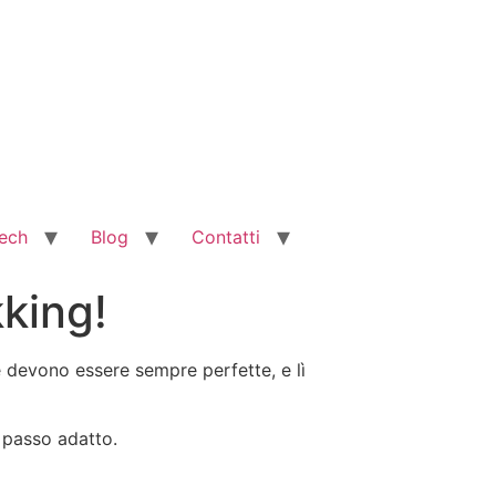
ech
Blog
Contatti
kking!
e devono essere sempre perfette, e lì
n passo adatto.