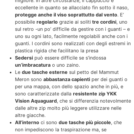
migliore. In altre circostanze, il cappuccio è
eccellente in quanto se allacciato fin sotto il naso,
protegge anche il viso soprattutto dal vento
. E’
possibile
regolarlo
grazie ai soliti
tre cordini
, uno
sul retro -un po’ difficile da gestire con i guanti – e
uno su ogni lato, facilmente regolabili anche con i
guanti. I cordini sono realizzati con degli estremi in
plastica rigida che facilitano la presa
Sedersi
può essere difficile se s’indossa
un’imbracatura
o uno zaino.
Le
due tasche esterne
sul petto del Mammut
Meron sono
abbastanza capienti
per dei guanti o
per una mappa, con dello spazio anche in più, e
sono caratterizzate dalla
resistente zip YKK
Vision Aquaguard
, che si differenzia notevolmente
dalle altre zip molto più leggere utilizzare nelle
altre giacche.
All’interno
ci sono
due tasche più piccole
, che
non impediscono la traspirazione ma, se