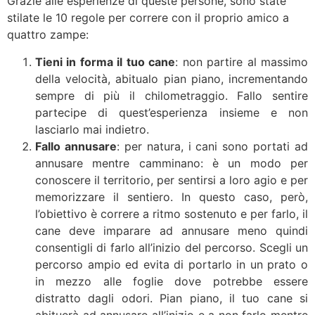
Grazie alle esperienze di queste persone, sono state
stilate le 10 regole per correre con il proprio amico a
quattro zampe:
Tieni in forma il tuo cane
: non partire al massimo
della velocità, abitualo pian piano, incrementando
sempre di più il chilometraggio. Fallo sentire
partecipe di quest’esperienza insieme e non
lasciarlo mai indietro.
Fallo annusare
: per natura, i cani sono portati ad
annusare mentre camminano: è un modo per
conoscere il territorio, per sentirsi a loro agio e per
memorizzare il sentiero. In questo caso, però,
l’obiettivo è correre a ritmo sostenuto e per farlo, il
cane deve imparare ad annusare meno quindi
consentigli di farlo all’inizio del percorso. Scegli un
percorso ampio ed evita di portarlo in un prato o
in mezzo alle foglie dove potrebbe essere
distratto dagli odori. Pian piano, il tuo cane si
abituerà ad annusare all’inizio e a non farlo mentre