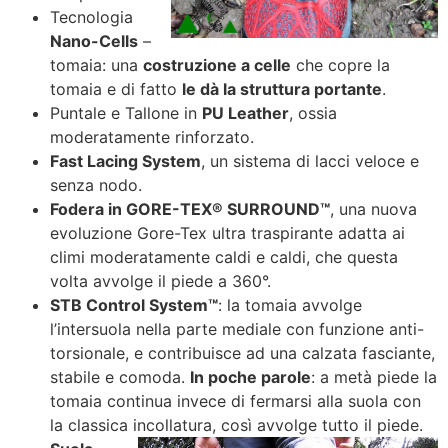
Tecnologia
Nano-Cells
–
tomaia: una
costruzione a celle
che copre la
tomaia e di fatto
le dà la struttura portante
.
Puntale e Tallone in
PU Leather
, ossia
moderatamente rinforzato.
Fast Lacing System
, un sistema di lacci veloce e
senza nodo.
Fodera in GORE-TEX® SURROUND™
, una nuova
evoluzione Gore-Tex ultra traspirante adatta ai
climi moderatamente caldi e caldi, che questa
volta avvolge il piede a 360°.
STB Control System™
: la tomaia avvolge
l’intersuola nella parte mediale con funzione anti-
torsionale, e contribuisce ad una calzata fasciante,
stabile e comoda.
In poche parole
: a metà piede la
tomaia continua invece di fermarsi alla suola con
la classica incollatura, così avvolge tutto il piede.