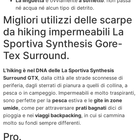
La linguetta
è ovviamente
a soffietto
: non passa
né acqua né alcun tipo di detrito.
Migliori utilizzi delle scarpe
da hiking impermeabili La
Sportiva Synthesis Gore-
Tex Surround.
L’hiking è nel DNA delle La Sportiva Synthesis
Surround GTX
, dalla città alle strade sconnesse di
periferia, dagli sterrati di pianura a quelli di collina, a
pesca o in campeggio. Impermeabili e molto traspiranti,
sono perfette per la
pesca
estiva e le
gite in zone
umide
, come per attraversare
prati bagnati
dici di
pioggia e nei
viaggi backpacking
, in cui si cammina
molto su fondi sempre differenti.
Pro.