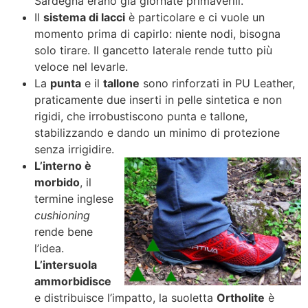
Sardegna erano già giornate primaverili.
Il
sistema di lacci
è particolare e ci vuole un
momento prima di capirlo: niente nodi, bisogna
solo tirare. Il gancetto laterale rende tutto più
veloce nel levarle.
La
punta
e il
tallone
sono rinforzati in PU Leather,
praticamente due inserti in pelle sintetica e non
rigidi, che irrobustiscono punta e tallone,
stabilizzando e dando un minimo di protezione
senza irrigidire.
L’interno è
morbido
, il
termine inglese
cushioning
rende bene
l’idea.
L’intersuola
ammorbidisce
e distribuisce l’impatto, la suoletta
Ortholite
è