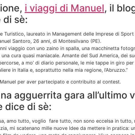
zione,
i viaggi di Manuel
, il bl
 di sè:
Turistico, laureato in Management delle Imprese di Sport e
uel Santoro, 26 anni, di Montesilvano (PE).
nni viaggio con uno zaino in spalla, una macchinetta fotogra
 una cura quasi maniacale. Amante del Sud America, dei suo
percorse, a mo’ di diario personale, le mie tappe in giro pe
liere in Italia e, soprattutto nella mia regione, l’Abruzzo.”
Manuel per aver partecipato e contribuito al contest.
una agguerrita gara all’ultimo
e dice di sè:
ssa, amo tutto, voglio fare tutto, non sono eccelsa in tutto
izia, mi scatenano mille nuove Idee da mettere in pratica: u