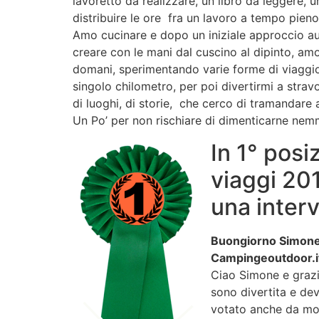
lavoretto da realizzare, un libro da leggere,
distribuire le ore fra un lavoro a tempo pieno,
Amo cucinare e dopo un iniziale approccio aut
creare con le mani dal cuscino al dipinto, am
domani, sperimentando varie forme di viaggio 
singolo chilometro, per poi divertirmi a stra
di luoghi, di storie, che cerco di tramandare
Un Po’ per non rischiare di dimenticarne nemm
In 1° posi
viaggi 20
una inter
Buongiorno Simonett
Campingeoutdoor.i
Ciao Simone e grazie
sono divertita e dev
votato anche da mol