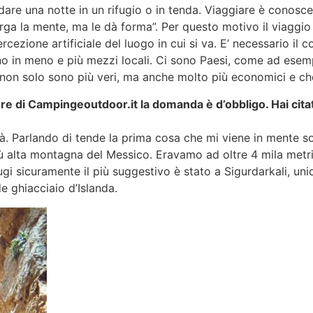
are una notte in un rifugio o in tenda. Viaggiare è conosce
rga la mente, ma le dà forma”. Per questo motivo il viaggio
cezione artificiale del luogo in cui si va. E’ necessario il 
rno in meno e più mezzi locali. Ci sono Paesi, come ad esem
ì non solo sono più veri, ma anche molto più economici e che
e di Campingeoutdoor.it la domanda è d’obbligo. Hai citato
à. Parlando di tende la prima cosa che mi viene in mente so
 alta montagna del Messico. Eravamo ad oltre 4 mila metri di
ugi sicuramente il più suggestivo è stato a Sigurdarkali, uni
de ghiacciaio d’Islanda.