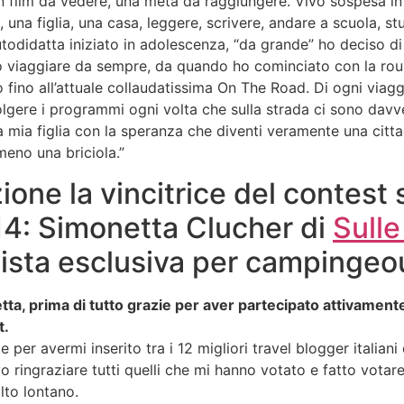
 un film da vedere, una meta da raggiungere. Vivo sospesa i
 una figlia, una casa, leggere, scrivere, andare a scuola, st
odidatta iniziato in adolescenza, “da grande” ho deciso di
o viaggiare da sempre, da quando ho cominciato con la roulo
fino all’attuale collaudatissima On The Road. Di ogni viagg
volgere i programmi ogni volta che sulla strada ci sono dav
 a mia figlia con la speranza che diventi veramente una citt
eno una briciola.”
zione la vincitrice del contest 
14: Simonetta Clucher di
Sull
vista esclusiva per campingeou
a, prima di tutto grazie per aver partecipato attivament
t.
 per avermi inserito tra i 12 migliori travel blogger italiani
o ringraziare tutti quelli che mi hanno votato e fatto vota
to lontano.