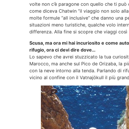
volte non c’è paragone con quello che ti può d
come diceva Chatwin “il viaggio non solo alla
molte formule “all inclusive” che danno una per
situazioni meno turistiche, qualche volo inte
differenza. Alla fine si scopre che viaggi cos
Scusa, ma ora mi hai incuriosito e come autor
rifugio, ora ci devi dire dove…
Lo sapevo che avrei stuzzicato la tua curiosit
Marocco, ma anche sul Pico de Orizaba, la più
con la neve intorno alla tenda. Parlando di rif
vicino al confine con il Vatnajökull il più gran