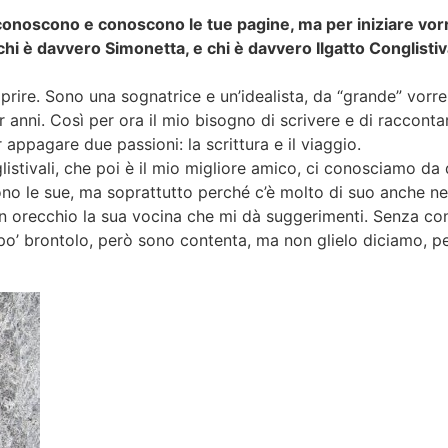
ti conoscono e conoscono le tue pagine, ma per iniziare v
hi è davvero Simonetta, e chi è davvero Ilgatto Conglistival
re. Sono una sognatrice e un’idealista, da “grande” vorrei 
anni. Così per ora il mio bisogno di scrivere e di raccontar
ppagare due passioni: la scrittura e il viaggio.
nglistivali, che poi è il mio migliore amico, ci conosciamo 
no le sue, ma soprattutto perché c’è molto di suo anche nel
un orecchio la sua vocina che mi dà suggerimenti. Senza co
un po’ brontolo, però sono contenta, ma non glielo diciamo, 