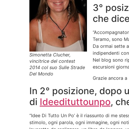
3° posi
che dice
“Accompagnatore 
Teramo, sono Man
Da ormai sette a
indipendenti con
Simonetta Clucher,
Nel blog sono ri
vincitrice del contest
escursioni giorna
2014 col suo Sulle Strade
Del Mondo
Grazie ancora a 
In 2° posizione, dopo 
di
Ideedituttounpo
, ch
“Idee Di Tutto Un Po’ è il riassunto di me ste
stimolo, ogni parola, ogni immagine, ogni not