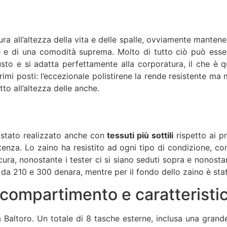
ura all’altezza della vita e delle spalle, ovviamente manten
 e di una comodità suprema. Molto di tutto ciò può esser
busto e si adatta perfettamente alla corporatura, il che è
primi posti: l’eccezionale polistirene la rende resistente ma 
to all’altezza delle anche.
 stato realizzato anche con
tessuti più sottili
rispetto ai p
enza. Lo zaino ha resistito ad ogni tipo di condizione, com
ra, nonostante i tester ci si siano seduti sopra e nonosta
n da 210 e 300 denara, mentre per il fondo dello zaino è sta
scompartimento e caratteristi
 Baltoro. Un totale di 8 tasche esterne, inclusa una grande