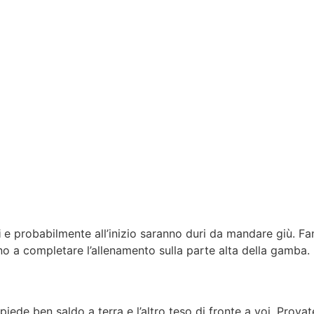
i
e probabilmente all’inizio saranno duri da mandare giù. Fa
no a completare l’allenamento sulla parte alta della gamba.
de ben saldo a terra e l’altro teso di fronte a voi. Provate 