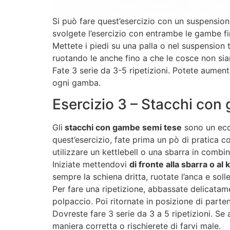
Si può fare quest’esercizio con un suspension 
svolgete l’esercizio con entrambe le gambe fin
Mettete i piedi su una palla o nel suspension t
ruotando le anche fino a che le cosce non sia
Fate 3 serie da 3-5 ripetizioni. Potete aumenta
ogni gamba.
Esercizio 3 – Stacchi con
Gli
stacchi con gambe semi tese
sono un ecce
quest’esercizio, fate prima un pò di pratica 
utilizzare un kettlebell o una sbarra in comb
Iniziate mettendovi
di fronte alla sbarra o al 
sempre la schiena dritta, ruotate l’anca e sol
Per fare una ripetizione, abbassate delicatame
polpaccio. Poi ritornate in posizione di parte
Dovreste fare 3 serie da 3 a 5 ripetizioni. Se
maniera corretta o rischierete di farvi male.