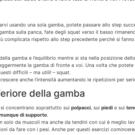
zarvi usando una sola gamba, potete passare allo step succe
 gamba sulla panca, fate degli squat verso il basso rimanen
ù complicata rispetto allo step precedente perché si fanno 
 della gamba e l’equilibrio mentre si sta nella posizione del
 leggermente la gamba di fronte a voi. Una volta che potete
sti difficili – ma utili! – squat.
ccrescere anche l’intensità aumentando le ripetizioni per ser
nferiore della gamba
a si concentrano soprattutto sui
polpacci
, sui
piedi
e sui
ten
munque di supporto
.
non solo da muscoli ma anche da tendini con cui è meglio la
tizioni da fare con i pesi. Anche per questi esercizi cominc