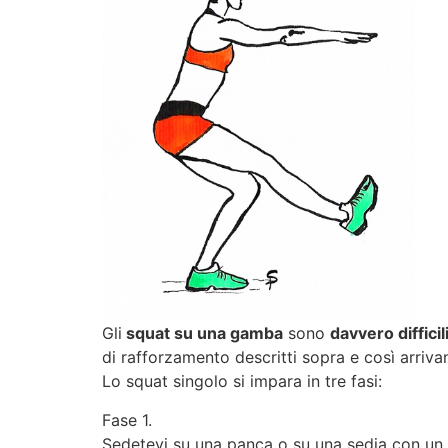
Gli
squat su una gamba
sono
davvero difficil
di rafforzamento descritti sopra e così arriva
Lo squat singolo si impara in tre fasi:
Fase 1.
Sedetevi su una panca o su una sedia con un pie