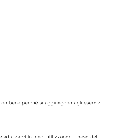
nno bene perché si aggiungono agli esercizi
ad alzarvi in piedi utilizzando il peso del