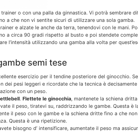
trainer o con una palla da ginnastica. Vi potrà sembrare dif
o a che non vi sentite sicuri di utilizzare una sola gamba.
rainer e alzate le anche da terra, tenendovi con le mani. Po
no a circa 90 gradi rispetto al busto e poi stendete comple
re l’intensità utilizzando una gamba alla volta per quest’ese
 gambe semi tese
llente esercizio per il tendine posteriore del ginocchio.
con dei pesi leggeri e ricordate che la tecnica è decisament
inazione con un peso.
kettlebell
.
Flettete le ginocchia
, mantenete la schiena dritta
levate il peso, tiratevi su, raddrizzando le gambe. Questa è 
nte il peso con le gambe e la schiena dritte fino a che non s
nza. Questa è una ripetizione.
 avete bisogno d’ intensificare, aumentate il peso ma assicur