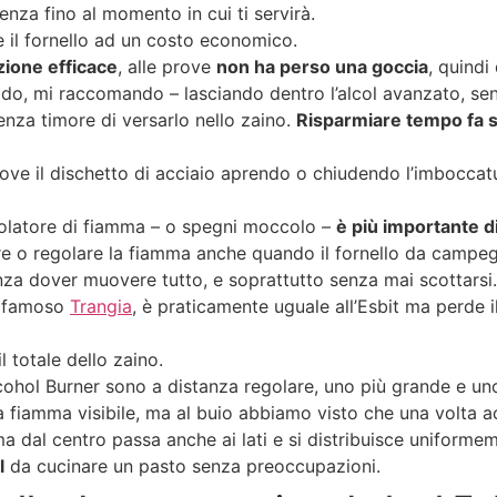
enza fino al momento in cui ti servirà.
 il fornello ad un costo economico.
zione efficace
, alle prove
non ha perso una goccia
, quindi
freddo, mi raccomando – lasciando dentro l’alcol avanzato, se
nza timore di versarlo nello zaino.
Risparmiare tempo fa
ove il dischetto di acciaio aprendo o chiudendo l’imboccatu
golatore di fiamma – o spegni moccolo –
è più importante d
re o regolare la fiamma anche quando il fornello da campe
za dover muovere tutto, e soprattutto senza mai scottarsi. 
il famoso
Trangia
, è praticamente uguale all’Esbit ma perde i
l totale dello zaino.
Alcohol Burner sono a distanza regolare, uno più grande e un
 fa fiamma visibile, ma al buio abbiamo visto che una volta a
a dal centro passa anche ai lati e si distribuisce uniforme
l
da cucinare un pasto senza preoccupazioni.