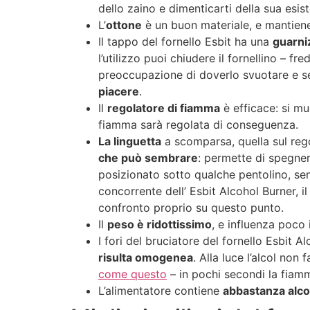
dello zaino e dimenticarti della sua esist
L’
ottone
è un buon materiale, e mantiene
Il tappo del fornello Esbit ha una
guarni
l’utilizzo puoi chiudere il fornellino – 
preoccupazione di doverlo svuotare e se
piacere
.
Il
regolatore di fiamma
è efficace: si mu
fiamma sarà regolata di conseguenza.
La linguetta
a scomparsa, quella sul re
che può sembrare
: permette di spegne
posizionato sotto qualche pentolino, sen
concorrente dell’ Esbit Alcohol Burner, 
confronto proprio su questo punto.
Il
peso è ridottissimo
, e influenza poco i
I fori del bruciatore del fornello Esbit 
risulta omogenea
. Alla luce l’alcol non
come questo
– in pochi secondi la fiamm
L’alimentatore contiene
abbastanza alco