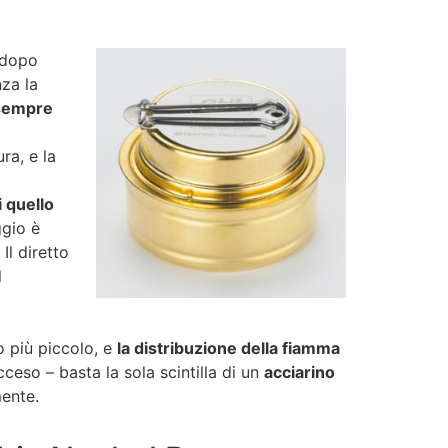
 dopo
nza la
 sempre
ra, e la
i quello
ggio è
Il diretto
l
o più piccolo, e
la distribuzione della fiamma
cceso – basta la sola scintilla di un
acciarino
mente.