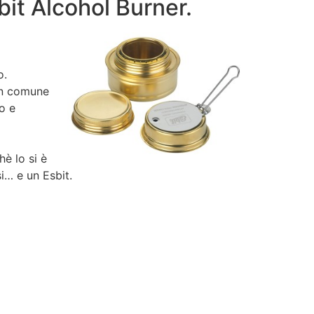
bit Alcohol Burner.
o.
 in comune
o e
è lo si è
si… e un Esbit.