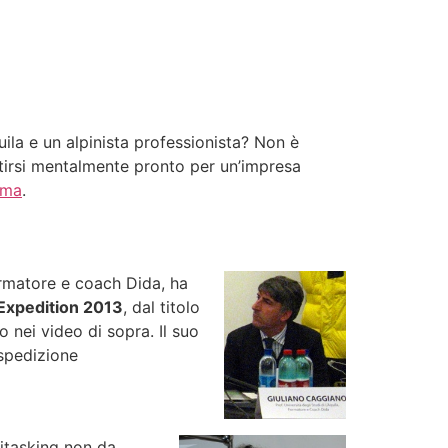
ila e un alpinista professionista? Non è
entirsi mentalmente pronto per un’impresa
oma
.
formatore e coach Dida, ha
Expedition 2013
, dal titolo
o nei video di sopra. Il suo
spedizione
titasking non da