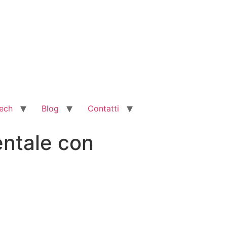
ech
Blog
Contatti
entale con