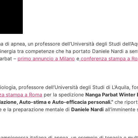
di apnea, un professore dell’Università degli Studi dell’Aqu
na sinergia tra competenze che ha portato Daniele Nardi a s
Parbat –
primo annuncio a Milano
e
conferenza stampa a R
logia, professore dell’Università degli Studi di L’Aquila, 
za stampa a Roma
per la spedizione
Nanga Parbat Winter 
lazione, Auto-stima e Auto-efficacia personali.”
che riport
ne e la preparazione mentale di
Daniele Nardi
all’imminente 
e campionessa italiana di apnea, un esempio di tenacia e mul