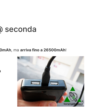
s@ seconda
000mAh
, ma
arriva fino a 26500mAh
!
a