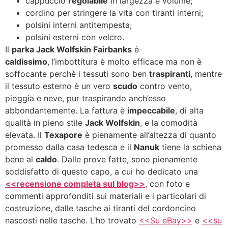
cappuccio
regolabile
in largezza e volume;
cordino per stringere la vita con tiranti interni;
polsini interni antitempesta;
polsini esterni con velcro.
Il
parka Jack Wolfskin Fairbanks
è
caldissimo
,
l’imbottitura è molto efficace ma non è
soffocante perchè i tessuti sono ben
traspiranti
, mentre
il tessuto esterno è un vero
scudo
contro vento,
pioggia e neve, pur traspirando anch’esso
abbondantemente. La fattura è
impeccabile
, di alta
qualità in pieno stile
Jack Wolfskin
, e la comodità
elevata. Il
Texapore
è pienamente all’altezza di quanto
promesso dalla casa tedesca e il
Nanuk
tiene la schiena
bene al
caldo
. Dalle prove fatte, sono pienamente
soddisfatto di questo capo, a cui ho dedicato una
<<recensione completa sul blog>>
, con foto e
commenti approfonditi sui materiali e i particolari di
costruzione, dalle tasche ai tiranti del cordoncino
nascosti nelle tasche. L’ho trovato
<<Su eBay>>
e
<<su