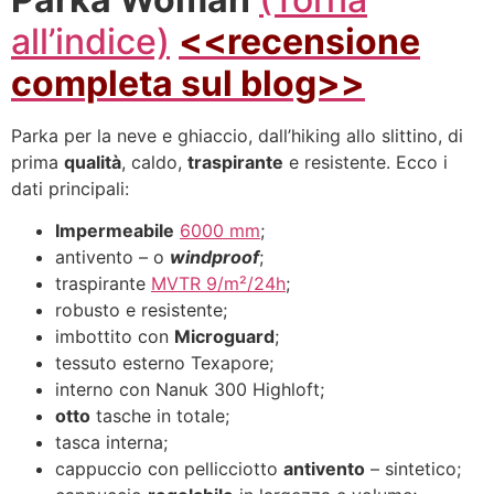
all’indice)
<<recensione
completa sul blog>>
Parka per la neve e ghiaccio, dall’hiking allo slittino, di
prima
qualità
, caldo,
traspirante
e resistente. Ecco i
dati principali:
Impermeabile
6000 mm
;
antivento – o
windproof
;
traspirante
MVTR 9/m²/24h
;
robusto e resistente;
imbottito con
Microguard
;
tessuto esterno Texapore;
interno con Nanuk 300 Highloft;
otto
tasche in totale;
tasca interna;
cappuccio con pellicciotto
antivento
– sintetico;